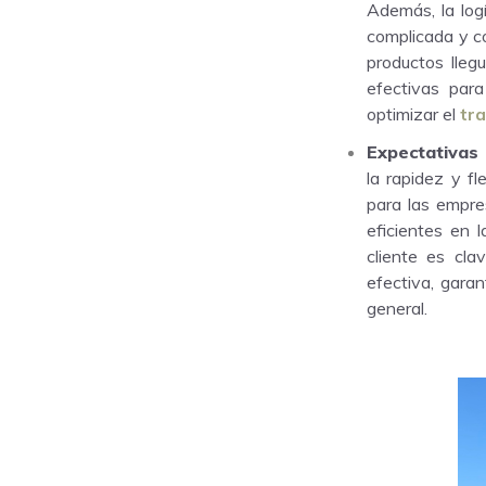
Además, la logí
complicada y co
productos lleg
efectivas par
optimizar el
tra
Expectativas d
la rapidez y f
para las empre
eficientes en l
cliente es cl
efectiva, garan
general.