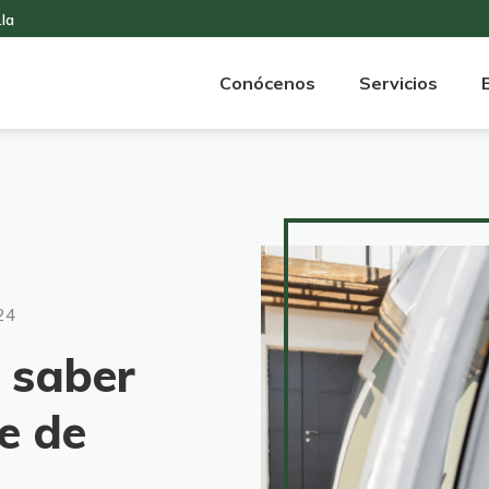
.la
Conócenos
Servicios
024
 saber
e de